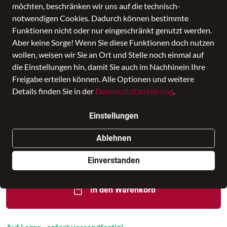
möchten, beschränken wir uns auf die technisch-
notwendigen Cookies. Dadurch können bestimmte
Funktionen nicht oder nur eingeschränkt genutzt werden.
Aber keine Sorge! Wenn Sie diese Funktionen doch nutzen
wollen, weisen wir Sie an Ort und Stelle noch einmal auf
die Einstellungen hin, damit Sie auch im Nachhinein Ihre
Freigabe erteilen können. Alle Optionen und weitere
Details finden Sie in der
Datenschutzerklärung
.
Sonstige Reisetaschen Undercover
Rfid Bra Pouch Black
Einstellungen
Preis
18,00 €
inkl. MwSt.,
zzgl. Versandkosten
Ablehnen
Nur noch weniger als 3 Artikel im Geschäft vorhanden.
Einverstanden
In den Warenkorb
Auf Lager - sofort versandfertig!