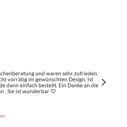
schenberatung und waren sehr zufrieden.
Se
cht vorrätig im gewünschten Design. Ist
Mi
e dann einfach bestellt. Ein Danke an die
Al
n . Sie ist wunderbar ♡
en
Mo
He
ews
Ma