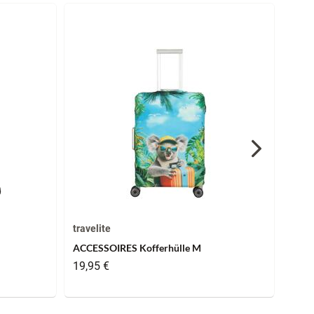
travelite
trave
ACCESSOIRES Kofferhülle M
ACCE
19,95 €
19,9