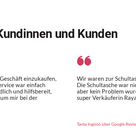
Kundinnen und Kunden
 Geschäft einzukaufen,
Wir waren zur Schulta
ervice war einfach
Die Schultasche war ni
lich und hilfsbereit,
aber kein Problem wurd
 um mir bei der
super Verkäuferin Raya
Tanta Ingööö über Google Revi