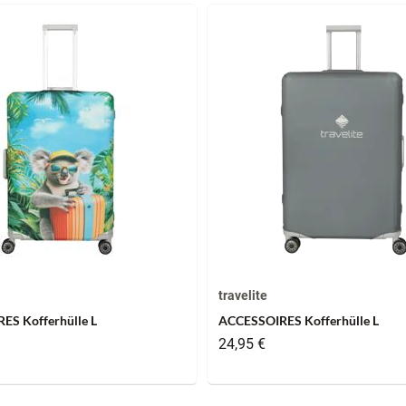
travelite
ES Kofferhülle L
ACCESSOIRES Kofferhülle L
24,95 €