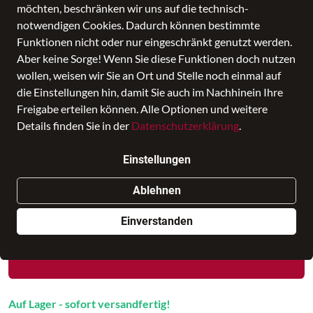
möchten, beschränken wir uns auf die technisch-
notwendigen Cookies. Dadurch können bestimmte
Funktionen nicht oder nur eingeschränkt genutzt werden.
Aber keine Sorge! Wenn Sie diese Funktionen doch nutzen
wollen, weisen wir Sie an Ort und Stelle noch einmal auf
die Einstellungen hin, damit Sie auch im Nachhinein Ihre
Freigabe erteilen können. Alle Optionen und weitere
Details finden Sie in der
Datenschutzerklärung
.
ACCESSOIRES Kofferhülle M
Einstellungen
Preis
19,95 €
inkl. MwSt.,
zzgl. Versandkosten
Ablehnen
Nur noch weniger als 3 Artikel im Geschäft vorhanden.
Einverstanden
In den Warenkorb
Auf Lager - sofort versandfertig!