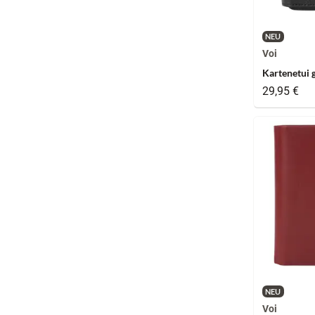
NEU
Voi
Kartenetui 
29,95 €
NEU
Voi