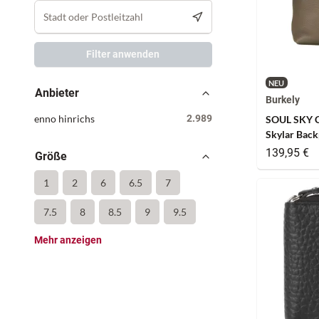
Filter anwenden
NEU
Anbieter
Burkely
enno hinrichs
2.989
SOUL SKY C
Skylar Back
Tender Tau
139,95 €
Größe
1
2
6
6.5
7
7.5
8
8.5
9
9.5
Mehr anzeigen