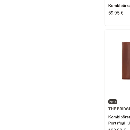
Kombibörse
59,95 €
NEU
THE BRIDG
Kombibörse
Portafogli 
Marrone