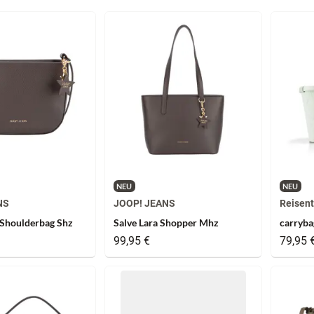
NEU
NEU
NS
JOOP! JEANS
Reisent
a Shoulderbag Shz
Salve Lara Shopper Mhz
carryba
99,95 €
79,95 