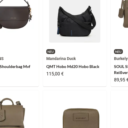
NEU
NEU
NS
Mandarina Duck
Burkely
 Shoulderbag Mvf
QMT Hobo Md20 Hobo Black
SOUL S
Reißver
115,00 €
Tender 
89,95 