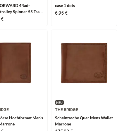
ORWARD 4Rad-
case 1 dots
trolley Spinner 55 Tsa
6,95 €
ctric Fuchsia
 €
NEU
IDGE
THE BRIDGE
örse Hochformat Men's
Scheintasche Quer Mens Wallet
 Marrone
Marrone