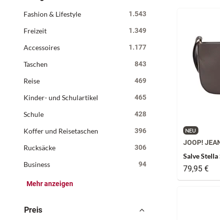
Fashion & Lifestyle
1.543
Freizeit
1.349
Accessoires
1.177
Taschen
843
Reise
469
Kinder- und Schulartikel
465
Schule
428
Koffer und Reisetaschen
396
NEU
JOOP! JEA
Rucksäcke
306
Salve Stell
Business
94
79,95 €
Mehr anzeigen
Preis