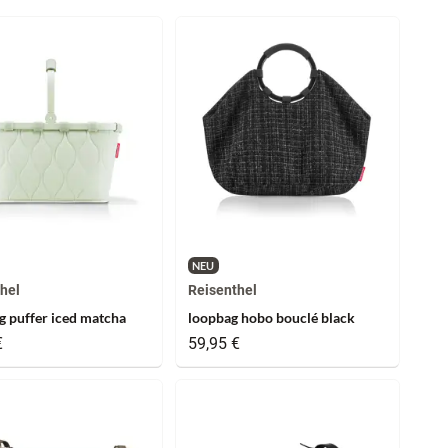
NEU
hel
Reisenthel
g puffer iced matcha
loopbag hobo bouclé black
€
59,95 €