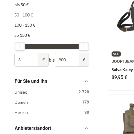
bis 50 €
50 - 100 €
100 - 150 €
ab 150 €
NEU
bis
€
€
JOOP! JEA
Salve Kaley
89,95 €
Für Sie und Ihn
Unisex
2.720
Damen
179
Herren
90
Anbieterstandort