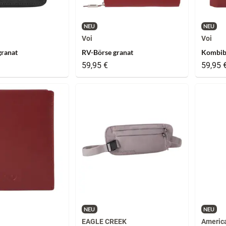
NEU
NEU
Voi
Voi
granat
RV-Börse granat
Kombib
59,95 €
59,95 
NEU
NEU
EAGLE CREEK
America