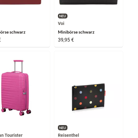
NEU
Voi
örse schwarz
Minibörse schwarz
€
39,95 €
NEU
n Tourister
Reisenthel