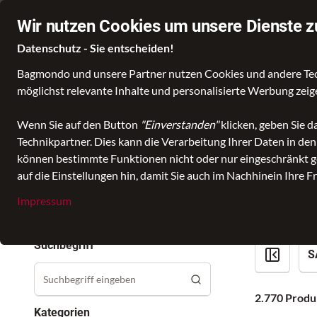
Beratung von ExpertInnen
Stationärer Händler in Leer
Wir nutzen Cookies um unsere Dienste z
Datenschutz - Sie entscheiden!
Bagmondo und unsere Partner nutzen Cookies und andere Techn
Wähle deine Lieblingswelt
möglichst relevante Inhalte und personalisierte Werbung zei
Wenn Sie auf den Button
"Einverstanden"
klicken, geben Sie 
Technikpartner. Dies kann die Verarbeitung Ihrer Daten in de
können bestimmte Funktionen nicht oder nur eingeschränkt ge
Produkte
bei Enno 
auf die Einstellungen hin, damit Sie auch im Nachhinein Ihre F
Impressum
Suchbegriff
S
2.770 Produ
Kategorien