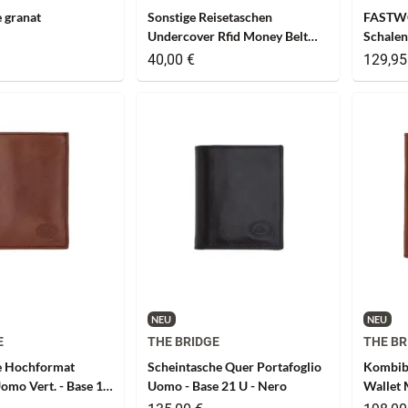
 granat
Sonstige Reisetaschen
FASTW
Undercover Rfid Money Belt
Schalen
Orchid
Exp Ele
40,00 €
129,95
NEU
NEU
E
THE BRIDGE
THE BR
 Hochformat
Scheintasche Quer Portafoglio
Kombib
Uomo Vert. - Base 1
Uomo - Base 21 U - Nero
Wallet