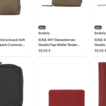
NEU
NEU
Burkely
Burkely
ityrucksack Soft
SOUL SKY Damenbörsen
SOUL S
pack Crossover
Double Flap Wallet Tender
Double 
pe
Taupe
59,95 €
59,95 