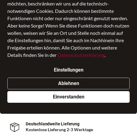
möchten, beschränken wir uns auf die technisch-
notwendigen Cookies. Dadurch können bestimmte
Funktionen nicht oder nur eingeschränkt genutzt werden.
Aber keine Sorge! Wenn Sie diese Funktionen doch nutzen
Sofisticato 1.0 Isadora Shopper Lhz
wollen, weisen wir Sie an Ort und Stelle noch einmal auf
Preis
die Einstellungen hin, damit Sie auch im Nachhinein Ihre
239,00 €
inkl. MwSt., Versand
GRATIS
Freigabe erteilen können. Alle Optionen und weitere
Details finden Sie in der
Datenschutzerklärung
.
Nur noch weniger als 3 Artikel im Geschäft vorhanden.
Einstellungen
In den Warenkorb
Ablehnen
Einverstanden
Auf Lager - sofort versandfertig!
Hast Du eine Frage zum Produkt? Kontaktiere uns!
Deutschlandweite Lieferung
Kostenlose Lieferung 2-3 Werktage