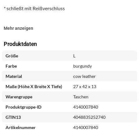
* schließt mit Reißverschluss
Mehr anzeigen
* Henkel (Länge ca. 25 cm)
Produktdaten
Größe
L
Farbe
burgundy
* Logoprägung auf der Vorderseite
Material
cow leather
Maße (Höhe X Breite X Tiefe)
27 x 42 x 13
Warengruppe
Taschen
Innen:
Produktgruppe-ID
4140007840
GTIN13
4048835252740
Artikelnummer
4140007840