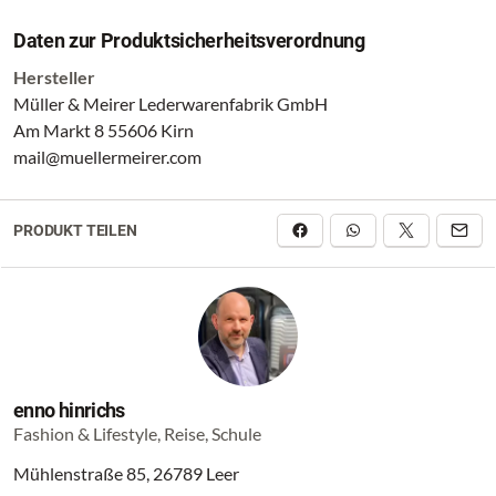
* Innenfutter aus Baumwolle
Daten zur Produktsicherheitsverordnung
Hersteller
Müller & Meirer Lederwarenfabrik GmbH
* ein Reißverschlussfach
Am Markt 8 55606 Kirn
mail@muellermeirer.com
* zwei Steckfächer
PRODUKT TEILEN
* ein Hauptfach
enno hinrichs
Fashion & Lifestyle, Reise, Schule
Feines Glattleder und cleane Silhouetten prägen die Serie
'Sofisticato 1.0'. Ein feines Innenfutter aus Mesh garantiert
Mühlenstraße 85, 26789 Leer
Leichtigkeit.