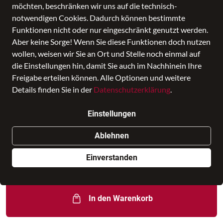
möchten, beschränken wir uns auf die technisch-
notwendigen Cookies. Dadurch können bestimmte
Funktionen nicht oder nur eingeschränkt genutzt werden.
Aber keine Sorge! Wenn Sie diese Funktionen doch nutzen
wollen, weisen wir Sie an Ort und Stelle noch einmal auf
die Einstellungen hin, damit Sie auch im Nachhinein Ihre
Freigabe erteilen können. Alle Optionen und weitere
Details finden Sie in der
Datenschutzerklärung
.
satch Geldbeutel Blue Tech
Einstellungen
Preis
15,99 €
inkl. MwSt.,
zzgl. Versandkosten
Ablehnen
Nur noch weniger als 3 Artikel im Geschäft vorhanden.
Einverstanden
Dieses Produkt ist nur online verfügbar
In den Warenkorb