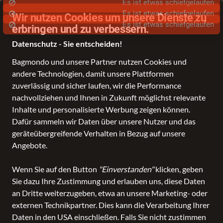
Es ist etwas schiefgelaufen
Stationärer Händler in Leer
Sch
Es ist etwas schiefgelaufen
Wir nutzen Cookies um unsere Dienste zu
erbringen und zu verbessern.
Datenschutz - Sie entscheiden!
Bagmondo und unsere Partner nutzen Cookies und
andere Technologien, damit unsere Plattformen
Schule
Reise
Business
Freizeit
Fashion & Lifestyle
zuverlässig und sicher laufen, wir die Performance
nachvollziehen und Ihnen in Zukunft möglichst relevante
Inhalte und personalisierte Werbung zeigen können.
Dafür sammeln wir Daten über unsere Nutzer und das
geräteübergreifende Verhalten in Bezug auf unsere
Angebote.
Wenn Sie auf den Button
"Einverstanden"
klicken, geben
Sie dazu Ihre Zustimmung und erlauben uns, diese Daten
an Dritte weiterzugeben, etwa an unsere Marketing- oder
externen Technikpartner. Dies kann die Verarbeitung Ihrer
Daten in den USA einschließen. Falls Sie nicht zustimmen