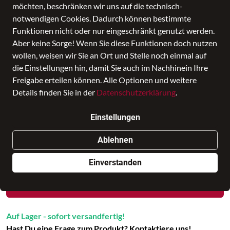
möchten, beschränken wir uns auf die technisch-
notwendigen Cookies. Dadurch können bestimmte
Funktionen nicht oder nur eingeschränkt genutzt werden.
Aber keine Sorge! Wenn Sie diese Funktionen doch nutzen
wollen, weisen wir Sie an Ort und Stelle noch einmal auf
die Einstellungen hin, damit Sie auch im Nachhinein Ihre
Freigabe erteilen können. Alle Optionen und weitere
Details finden Sie in der
Datenschutzerklärung
.
Hobobag Luisa Charming Cognac
Einstellungen
Preis
149,95 €
inkl. MwSt., Versand
GRATIS
Ablehnen
Nur noch weniger als 3 Artikel im Geschäft vorhanden.
Einverstanden
In den Warenkorb
Auf Lager - sofort versandfertig!
Hast Du eine Frage zum Produkt? Kontaktiere uns!