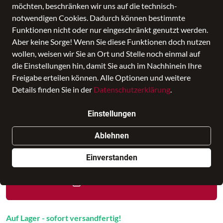
möchten, beschränken wir uns auf die technisch-
notwendigen Cookies. Dadurch können bestimmte
Funktionen nicht oder nur eingeschränkt genutzt werden.
Aber keine Sorge! Wenn Sie diese Funktionen doch nutzen
wollen, weisen wir Sie an Ort und Stelle noch einmal auf
die Einstellungen hin, damit Sie auch im Nachhinein Ihre
Freigabe erteilen können. Alle Optionen und weitere
Details finden Sie in der
Datenschutzerklärung
.
Yokohama
Einstellungen
Preis
189,95 €
inkl. MwSt., Versand
GRATIS
Ablehnen
Nur noch weniger als 3 Artikel im Geschäft vorhanden.
Einverstanden
In den Warenkorb
Auf Lager - sofort versandfertig!