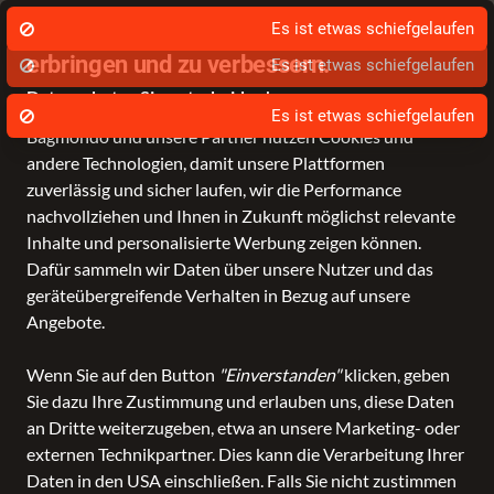
Stationärer Händler in Leer
Sch
Wir nutzen Cookies um unsere Dienste zu
Es ist etwas schiefgelaufen
erbringen und zu verbessern.
Datenschutz - Sie entscheiden!
Bagmondo und unsere Partner nutzen Cookies und
andere Technologien, damit unsere Plattformen
Schule
Reise
Business
Freizeit
Fashion & Lifestyle
zuverlässig und sicher laufen, wir die Performance
nachvollziehen und Ihnen in Zukunft möglichst relevante
Inhalte und personalisierte Werbung zeigen können.
Dafür sammeln wir Daten über unsere Nutzer und das
geräteübergreifende Verhalten in Bezug auf unsere
Angebote.
Wenn Sie auf den Button
"Einverstanden"
klicken, geben
Sie dazu Ihre Zustimmung und erlauben uns, diese Daten
an Dritte weiterzugeben, etwa an unsere Marketing- oder
externen Technikpartner. Dies kann die Verarbeitung Ihrer
Daten in den USA einschließen. Falls Sie nicht zustimmen