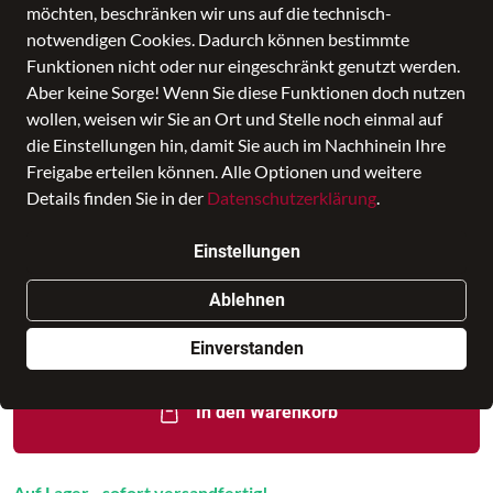
möchten, beschränken wir uns auf die technisch-
notwendigen Cookies. Dadurch können bestimmte
Funktionen nicht oder nur eingeschränkt genutzt werden.
Aber keine Sorge! Wenn Sie diese Funktionen doch nutzen
wollen, weisen wir Sie an Ort und Stelle noch einmal auf
die Einstellungen hin, damit Sie auch im Nachhinein Ihre
Freigabe erteilen können. Alle Optionen und weitere
Details finden Sie in der
Datenschutzerklärung
.
Taschenschirm T.201 Medium
Duomatic Liana Rosewood
Einstellungen
Preis
69,99 €
inkl. MwSt., Versand
GRATIS
Ablehnen
Nur noch weniger als 3 Artikel im Geschäft vorhanden.
Einverstanden
In den Warenkorb
Auf Lager - sofort versandfertig!