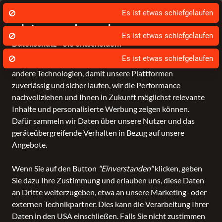
Stationärer Händler in Leer
Sch
Es ist etwas schiefgelaufen
Wir nutzen Cookies um unsere Dienste zu
erbringen und zu verbessern.
Es ist etwas schiefgelaufen
Datenschutz - Sie entscheiden!
Es ist etwas schiefgelaufen
Bagmondo und unsere Partner nutzen Cookies und
andere Technologien, damit unsere Plattformen
Schule
Reise
Business
Freizeit
Fashion & Lifestyle
zuverlässig und sicher laufen, wir die Performance
nachvollziehen und Ihnen in Zukunft möglichst relevante
Inhalte und personalisierte Werbung zeigen können.
Dafür sammeln wir Daten über unsere Nutzer und das
geräteübergreifende Verhalten in Bezug auf unsere
Angebote.
Wenn Sie auf den Button
"Einverstanden"
klicken, geben
Sie dazu Ihre Zustimmung und erlauben uns, diese Daten
an Dritte weiterzugeben, etwa an unsere Marketing- oder
externen Technikpartner. Dies kann die Verarbeitung Ihrer
Daten in den USA einschließen. Falls Sie nicht zustimmen