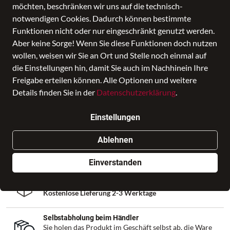
möchten, beschränken wir uns auf die technisch-
notwendigen Cookies. Dadurch können bestimmte
Rucksack blau
Funktionen nicht oder nur eingeschränkt genutzt werden.
Preis
Aber keine Sorge! Wenn Sie diese Funktionen doch nutzen
169,90 €
inkl. MwSt., Versand
GRATIS
wollen, weisen wir Sie an Ort und Stelle noch einmal auf
die Einstellungen hin, damit Sie auch im Nachhinein Ihre
Nur noch weniger als 3 Artikel im Geschäft vorhanden.
Freigabe erteilen können. Alle Optionen und weitere
Details finden Sie in der
Datenschutzerklärung
.
In den Warenkorb
Einstellungen
Auf Lager - sofort versandfertig!
Ablehnen
Hast Du eine Frage zum Produkt? Kontaktiere uns!
Einverstanden
Deutschlandweite Lieferung
Kostenlose Lieferung 2-3 Werktage
Selbstabholung beim Händler
Sie holen das Produkt im Geschäft selbst ab, die Ware