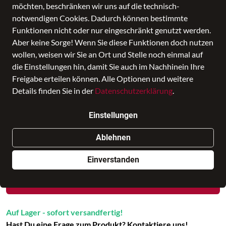
möchten, beschränken wir uns auf die technisch-
notwendigen Cookies. Dadurch können bestimmte
Funktionen nicht oder nur eingeschränkt genutzt werden.
Aber keine Sorge! Wenn Sie diese Funktionen doch nutzen
wollen, weisen wir Sie an Ort und Stelle noch einmal auf
die Einstellungen hin, damit Sie auch im Nachhinein Ihre
Freigabe erteilen können. Alle Optionen und weitere
Details finden Sie in der
Datenschutzerklärung
.
Kulturbeutel Wetpack Cm 26 Marrone
Einstellungen
Preis
275,00 €
inkl. MwSt., Versand
GRATIS
Ablehnen
Nur noch weniger als 3 Artikel im Geschäft vorhanden.
Einverstanden
In den Warenkorb
Auf Lager - sofort versandfertig!
Hast Du eine Frage zum Produkt? Kontaktiere uns!