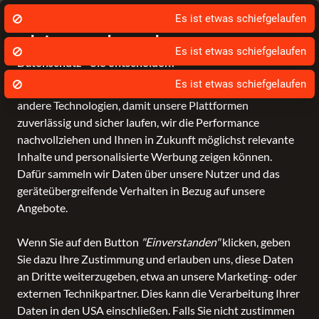
Es ist etwas schiefgelaufen
Es ist etwas schiefgelaufen
Stationärer Händler in Leer
Sch
Wir nutzen Cookies um unsere Dienste zu
erbringen und zu verbessern.
Datenschutz - Sie entscheiden!
Bagmondo und unsere Partner nutzen Cookies und
andere Technologien, damit unsere Plattformen
Schule
Reise
Business
Freizeit
Fashion & Lifestyle
zuverlässig und sicher laufen, wir die Performance
nachvollziehen und Ihnen in Zukunft möglichst relevante
Inhalte und personalisierte Werbung zeigen können.
Dafür sammeln wir Daten über unsere Nutzer und das
geräteübergreifende Verhalten in Bezug auf unsere
Angebote.
Wenn Sie auf den Button
"Einverstanden"
klicken, geben
Sie dazu Ihre Zustimmung und erlauben uns, diese Daten
an Dritte weiterzugeben, etwa an unsere Marketing- oder
externen Technikpartner. Dies kann die Verarbeitung Ihrer
Daten in den USA einschließen. Falls Sie nicht zustimmen