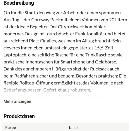
Beschreibung
Ob für die Stadt, den Weg zur Arbeit oder einen spontanen
Ausflug – der Coreway Pack mit einem Volumen von 20 Litern
ist der ideale Begleiter. Der Cityrucksack kombiniert
modernes Design mit durchdachter Funktionalität und bietet
ausreichend Platz für alles, was man im Alltag braucht. Sein
cleveres Innenleben umfasst ein gepolstertes 15,6-Zoll-
Laptopfach, eine seitliche Tasche für eine Trinkflasche sowie
praktische Innentaschen für Smartphone und Geldbörse.
Dank des abnehmbaren Hüftgurts sitzt der Rucksack auch
beim Radfahren sicher und bequem. Besonders praktisch: Die
flexible Rolltop-Öffnung ermöglicht es, das Volumen je nach
Bedarf anzupassen. Gefertigt aus robustem,
wasserabweisendem Material, hält dieser Rucksack den
Mehr anzeigen
Herausforderungen des täglichen Lebens mühelos stand. Der
Pack besteht fast vollständig aus PET-Polyester. Die
Produktdaten
orangefarbene Markierung bedeutet, dass der betroffene Teil
aus einem anderen Material besteht. Der Oberstoff des
Farbe
black