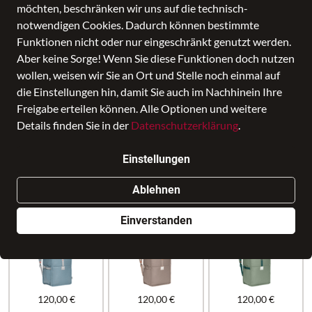
möchten, beschränken wir uns auf die technisch-
notwendigen Cookies. Dadurch können bestimmte
Funktionen nicht oder nur eingeschränkt genutzt werden.
Aber keine Sorge! Wenn Sie diese Funktionen doch nutzen
wollen, weisen wir Sie an Ort und Stelle noch einmal auf
die Einstellungen hin, damit Sie auch im Nachhinein Ihre
Freigabe erteilen können. Alle Optionen und weitere
Details finden Sie in der
Datenschutzerklärung
.
Coreway Pack 20, black
Einstellungen
Preis
120,00 €
inkl. MwSt., Versand
GRATIS
Ablehnen
Nur noch weniger als 3 Artikel im Geschäft vorhanden.
Einverstanden
120,00 €
120,00 €
120,00 €