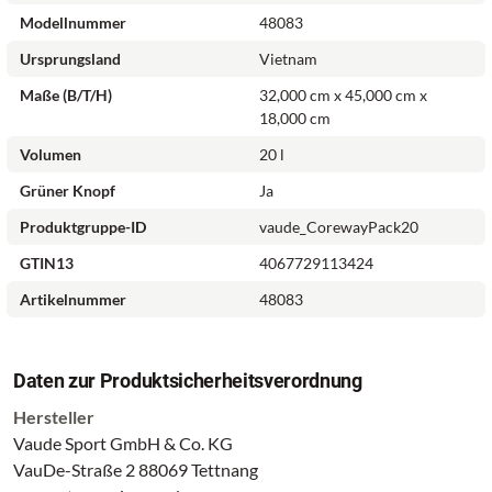
Coreway Packs ist wasser- und schmutzabweisend
Modellnummer
48083
ausgerüstet.
Ursprungsland
Vietnam
übersichtliches Hauptfach, Wickelverschluss für
Maße (B/T/H)
32,000 cm x 45,000 cm x
schnellen Zugriff, separates, gepolstertes Laptopfach
18,000 cm
(40x31x4 cm), Notebookfach für 15,6'' 38,5 x 27 x 2,5
Volumen
20 l
cm, innere Einsteckfächer, Flaschenhalter, seitliche
Außentaschen, hinteres Reißverschluss-Fach, oberer
Grüner Knopf
Ja
Tragegriff, gepolsterter Rücken, Vent Urban
Produktgruppe-ID
vaude_CorewayPack20
Körperkontakt Rücken, Schulterträger gepolstert,
GTIN13
4067729113424
längenverstellbar, abnehmbarer Gurtband-Hüftgurt
übersichtliches Hauptfach
Artikelnummer
48083
Wickelverschluss für schnellen Zugriff
separates, gepolstertes Laptopfach (40x31x4 cm)
Notebookfach für 15,6'' 38,5 x 27 x 2,5 cm
Daten zur Produktsicherheitsverordnung
Hersteller
Vaude Sport GmbH & Co. KG
VauDe-Straße 2 88069 Tettnang