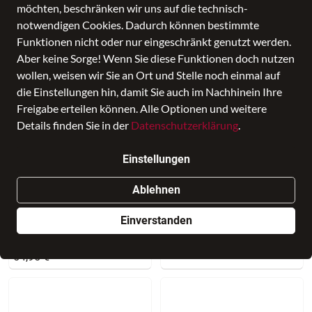
möchten, beschränken wir uns auf die technisch-
5 Produkte
notwendigen Cookies. Dadurch können bestimmte
Funktionen nicht oder nur eingeschränkt genutzt werden.
Aber keine Sorge! Wenn Sie diese Funktionen doch nutzen
wollen, weisen wir Sie an Ort und Stelle noch einmal auf
die Einstellungen hin, damit Sie auch im Nachhinein Ihre
Freigabe erteilen können. Alle Optionen und weitere
Details finden Sie in der
Datenschutzerklärung
.
Einstellungen
Ablehnen
American Tourister
travelite
Einverstanden
American Tourister -
Crosslite Bordtasche L
SUMMERRIDE - BOARDING
79,95 €
BAG - black
54,95 €