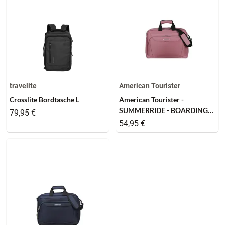
travelite
American Tourister
Crosslite Bordtasche L
American Tourister -
SUMMERRIDE - BOARDING
79,95 €
BAG - lilas pink
54,95 €