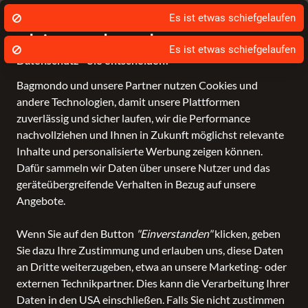
 Händler in Leer
Schnelle Lieferung
Es ist etwas schiefgelaufen
Wir nutzen Cookies um unsere Dienste zu
erbringen und zu verbessern.
Es ist etwas schiefgelaufen
Datenschutz - Sie entscheiden!
Bagmondo und unsere Partner nutzen Cookies und
andere Technologien, damit unsere Plattformen
Schule
Reise
Business
Freizeit
Fashion & Lifestyle
zuverlässig und sicher laufen, wir die Performance
nachvollziehen und Ihnen in Zukunft möglichst relevante
alle Kategorien
Koffer und Reisetaschen
Board-Gepäck
Inhalte und personalisierte Werbung zeigen können.
Board-Gepäck
in Enno
Dafür sammeln wir Daten über unsere Nutzer und das
geräteübergreifende Verhalten in Bezug auf unsere
Hinrichs
Angebote.
Wenn Sie auf den Button
"Einverstanden"
klicken, geben
ALLE FILTER
Sie dazu Ihre Zustimmung und erlauben uns, diese Daten
an Dritte weiterzugeben, etwa an unsere Marketing- oder
externen Technikpartner. Dies kann die Verarbeitung Ihrer
SALE
Marken
Altersgruppe
Farbe
Daten in den USA einschließen. Falls Sie nicht zustimmen